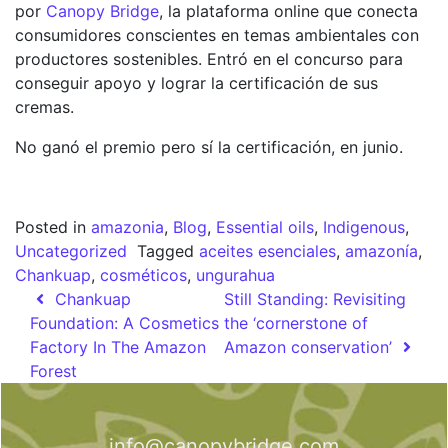
por
Canopy Bridge
, la plataforma online que conecta
consumidores conscientes en temas ambientales con
productores sostenibles. Entró en el concurso para
conseguir apoyo y lograr la certificación de sus
cremas.
No ganó el premio pero sí la certificación, en junio.
Posted in
amazonia
,
Blog
,
Essential oils
,
Indigenous
,
Uncategorized
Tagged
aceites esenciales
,
amazonía
,
Chankuap
,
cosméticos
,
ungurahua
Post navigation
Chankuap
Still Standing: Revisiting
Foundation: A Cosmetics
the ‘cornerstone of
Factory In The Amazon
Amazon conservation’
Forest
info@canopybridge.com