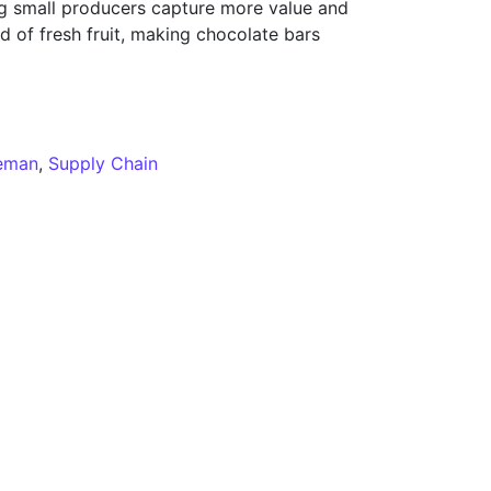
g small producers capture more value and
ad of fresh fruit, making chocolate bars
uct good for communities and small producers?
eman
,
Supply Chain