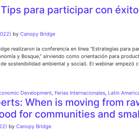
Tips para participar con éxito
2022)
by
Canopy Bridge
dge realizaron la conferencia en línea “Estrategias para par
“Economía y Bosque,” sirviendo como orientación para produc
 de sostenibilidad ambiental y social). El webinar empezó 
ps para participar con éxito en ferias internacionales
conomic Development
,
Ferias Internacionales
,
Latin Americ
perts: When is moving from ra
ood for communities and smal
022)
by
Canopy Bridge