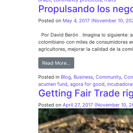
Propulsando los nego
Posted on
May 4, 2017
(November 10, 20
Por David Berón Imagina lo siguiente: 
colombiano con miles de consumidores en 
agricultores, mejorar la calidad de la co
from Propulsando los negoc
Read More…
Posted in
Blog
,
Business
,
Community
,
Con
acumen fund
,
agora for good
,
incubadora
Getting Fair Trade ri
Posted on
April 27, 2017
(November 10, 