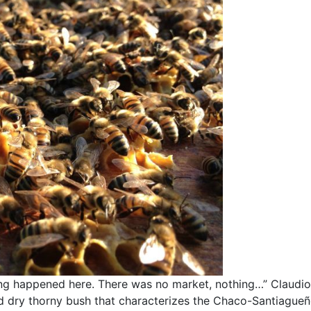
 happened here. There was no market, nothing…” Claudio wh
d dry thorny bush that characterizes the Chaco-Santiagueñ