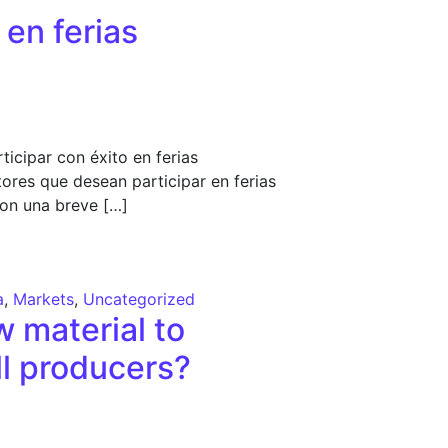
 en ferias
ticipar con éxito en ferias
tores que desean participar en ferias
con una breve […]
a
,
Markets
,
Uncategorized
w material to
l producers?