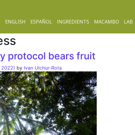
ENGLISH
ESPAÑOL
INGREDIENTS
MACAMBO
LAB
ess
 protocol bears fruit
, 2022)
by
Ivan Ulchur-Rota