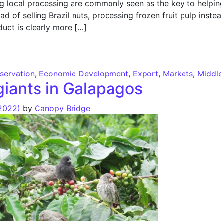
g local processing are commonly seen as the key to helpin
ad of selling Brazil nuts, processing frozen fruit pulp inste
duct is clearly more […]
erts: When is moving from raw material to processed prod
servation
,
Economic Development
,
Export
,
Markets
,
Middl
giants in Galapagos
 2022)
by
Canopy Bridge