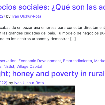
cios sociales: ¿Qué son las 
22)
by
Ivan Ulchur-Rota
acabas de empezar una empresa para conectar directament
las grandes ciudades del país. Tu modelo de negocios pue
mida en los centros urbanos y demostrar […]
ios sociales: ¿Qué son las aceleradoras?
servation
,
Economic Development
,
Emprendimiento
,
Marke
s
,
NESst
,
Village Capital
ght; honey and poverty in rura
2022)
by
Ivan Ulchur-Rota